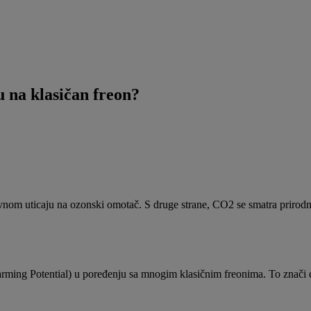
u na klasičan freon?
ativnom uticaju na ozonski omotač. S druge strane, CO2 se smatra prir
arming Potential) u poređenju sa mnogim klasičnim freonima. To znači d