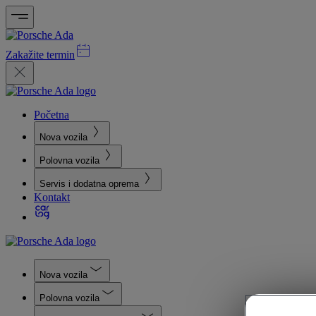
Zakažite termin
Početna
Nova vozila
Polovna vozila
Servis i dodatna oprema
Kontakt
Nova vozila
Polovna vozila