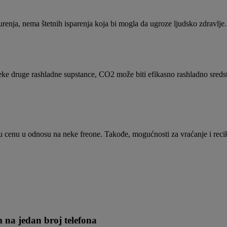
urenja, nema štetnih isparenja koja bi mogla da ugroze ljudsko zdravlje.
 neke druge rashladne supstance, CO2 može biti efikasno rashladno sred
ku cenu u odnosu na neke freone. Takođe, mogućnosti za vraćanje i rec
m na jedan broj telefona