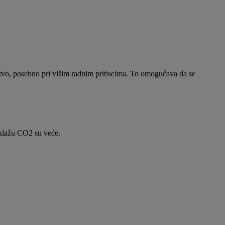
stvo, posebno pri višim radnim pritiscima. To omogućava da se
iklažu CO2 su veće.