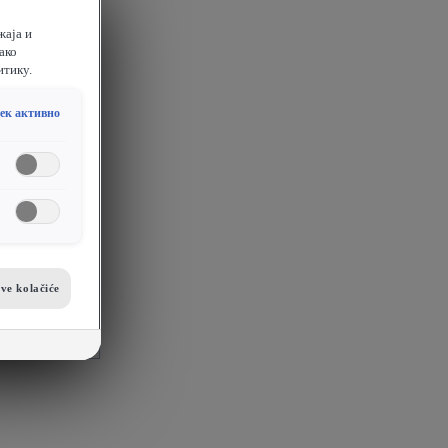
жаја и
ако
итику.
ек активно
ve kolačiće