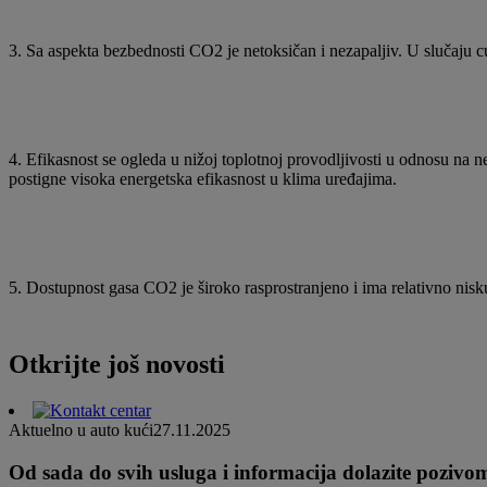
3. Sa aspekta bezbednosti CO2 je netoksičan i nezapaljiv. U slučaju c
4. Efikasnost se ogleda u nižoj toplotnoj provodljivosti u odnosu na
postigne visoka energetska efikasnost u klima uređajima.
5. Dostupnost gasa CO2 je široko rasprostranjeno i ima relativno nis
Otkrijte još novosti
Aktuelno u auto kući
27.11.2025
Od sada do svih usluga i informacija dolazite pozivo