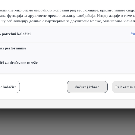
олачиће како бисмо омогућили исправан рад веб локације, прилагођавање садр
жање функција за друштвене мреже и анализу саобраћаја. Информације о томе к
ашу веб локацију делимо с партнерима за друштвене мреже, оглашавање и анал
 potrebni kolačići
Ув
ći performansi
ći za društvene mreže
e kolačića
Sačuvaj izbore
Prihvatam s