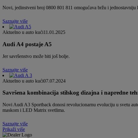
Novi, jedinstveni broj 0800 801 811 omogućava bržu i jednostavniju 
Saznajte više
Aktuelno u auto kući
11.01.2025
Audi A4 postaje A5
Jer savršenstvo može biti još bolje.
Saznajte više
Aktuelno u auto kući
07.07.2024
Savršena kombinacija stilskog dizajna i napredne teh
Novi Audi A3 Sportback donosi revolucionarnu evoluciju u svetu aut
maskom i LED Matrix svetlima.
Saznajte više
Prikaži više