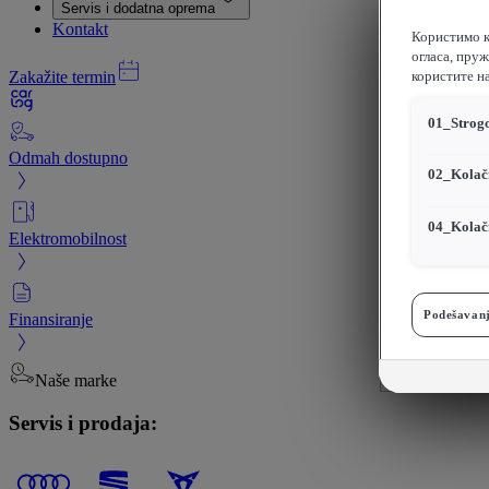
Servis i dodatna oprema
Kontakt
Користимо к
огласа, пру
Zakažite termin
користите н
01_Strogo
Odmah dostupno
02_Kolači
04_Kolači
Elektromobilnost
Podešavanj
Finansiranje
Naše marke
Servis i prodaja: