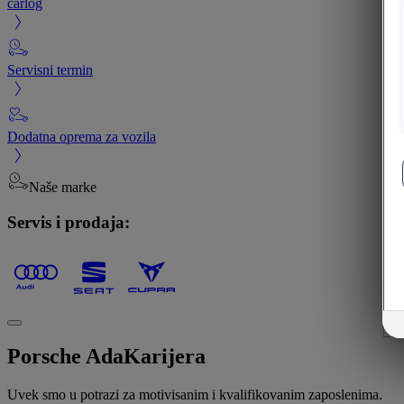
carlog
Servisni termin
Dodatna oprema za vozila
Naše marke
Servis i prodaja:
Porsche Ada
Karijera
Uvek smo u potrazi za motivisanim i kvalifikovanim zaposlenima.