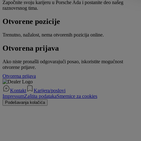
Započnite svoju karijeru u Porsche Ada i postanite deo našeg
raznovrsnog tima.
Otvorene pozicije
Trenutno, nažalost, nema otvorenih pozicija online.
Otvorena prijava
Ako niste pronašli odgovarajući posao, iskoristite mogućnost
otvorene prijave.
Otvorena prijava
Kontakt
Karijera/poslovi
Impressum
Zaštita podataka
Smernice za cookies
Podešavanja kolačića